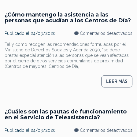
es
m
¿Cómo mantengo la asistencia a las
personas que acudían a los Centros de Día?
en
Publicado el
24/03/2020
Comentarios desactivados
¿
m
Tal y como recogen las recomendaciones formuladas por el
la
Ministerio de Derechos Sociales y Agenda 2030, “se debe
as
a
prestar especial atención a las personas que se vean afectadas
la
por el cierre de otros servicios comunitarios de proximidad
pe
(Centros de mayores, Centros de Día,
q
ac
a
lo
LEER MÁS
Ce
d
Dí
¿Cuáles son las pautas de funcionamiento
en el Servicio de Teleasistencia?
en
Publicado el
24/03/2020
Comentarios desactivados
¿C