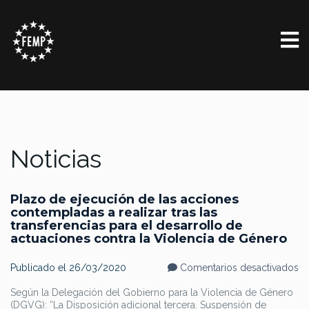
Noticias
Plazo de ejecución de las acciones
contempladas a realizar tras las
transferencias para el desarrollo de
actuaciones contra la Violencia de Género
en
Publicado el
26/03/2020
Comentarios desactivados
Pl
d
Según la Delegación del Gobierno para la Violencia de Género
ej
(DGVG): “La Disposición adicional tercera. Suspensión de
d