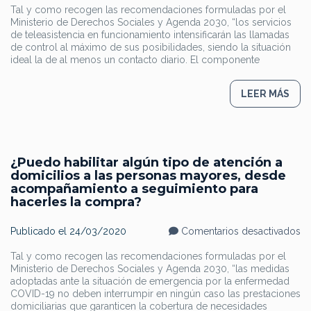
so
Tal y como recogen las recomendaciones formuladas por el
la
Ministerio de Derechos Sociales y Agenda 2030, “los servicios
pa
d
de teleasistencia en funcionamiento intensificarán las llamadas
fu
de control al máximo de sus posibilidades, siendo la situación
en
ideal la de al menos un contacto diario. El componente
el
Se
d
Te
LEER MÁS
¿Puedo habilitar algún tipo de atención a
domicilios a las personas mayores, desde
acompañamiento a seguimiento para
hacerles la compra?
en
Publicado el
24/03/2020
Comentarios desactivados
¿P
ha
Tal y como recogen las recomendaciones formuladas por el
al
Ministerio de Derechos Sociales y Agenda 2030, “las medidas
ti
d
adoptadas ante la situación de emergencia por la enfermedad
at
COVID-19 no deben interrumpir en ningún caso las prestaciones
a
domiciliarias que garanticen la cobertura de necesidades
do