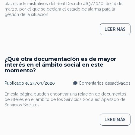
la
plazos administrativos del Real Decreto 463/2020, de 14 de
ac
marzo, por el que se declara el estado de alarma para la
co
gestión de la situación
a
re
tr
la
LEER MÁS
tr
pa
el
de
d
ac
co
¿Qué otra documentación es de mayor
la
interés en el ámbito social en este
Vi
momento?
d
G
en
Publicado el
24/03/2020
Comentarios desactivados
¿
ot
En esta página pueden encontrar una relación de documentos
do
de interés en el ámbito de los Servicios Sociales: Apartado de
es
d
Servicios Sociales
m
in
en
LEER MÁS
el
ám
so
en