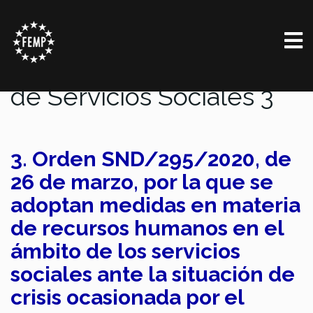
Relación de documentos
de Servicios Sociales 3
3. Orden SND/295/2020, de
26 de marzo, por la que se
adoptan medidas en materia
de recursos humanos en el
ámbito de los servicios
sociales ante la situación de
crisis ocasionada por el