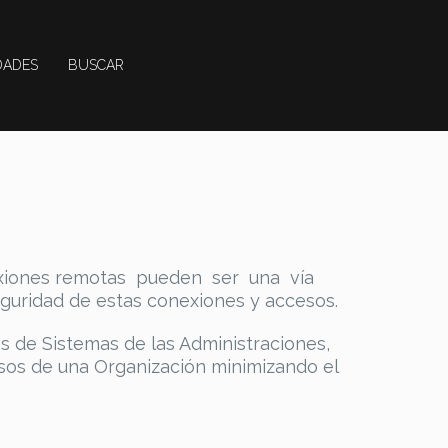
ADES
BUSCAR
exiones remotas pueden ser una vía
guridad de estas conexiones y accesos.
s de Sistemas de las Administraciones,
sos de una Organización minimizando el